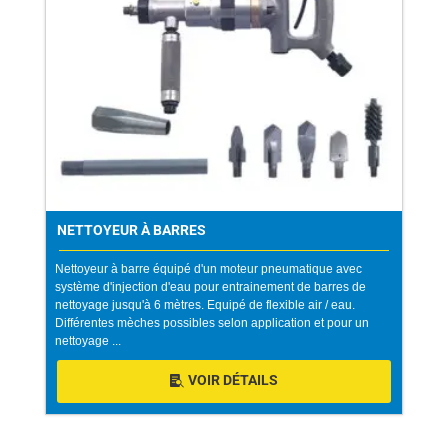
NETTOYEUR À BARRES
Nettoyeur à barre équipé d'un moteur pneumatique avec
système d'injection d'eau pour entrainement de barres de
nettoyage jusqu'à 6 mètres. Equipé de flexible air / eau.
Différentes mèches possibles selon application et pour un
nettoyage ...
VOIR DÉTAILS
