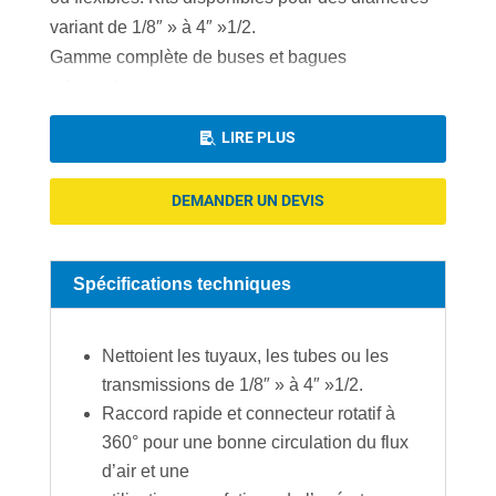
variant de 1/8″ » à 4″ »1/2.
Gamme complète de buses et bagues
adaptatrices.
Gamme de projectiles variant de 2mm à 95mm et
LIRE PLUS

se déclinant en plusieurs épaisseurs et
caractéristiques : densité normale, densité haute,
DEMANDER UN DEVIS
projectiles abrasifs, projectiles récurrents,
projectiles gros diamètres (100 à 150 mm).
Spécifications techniques
Nettoient les tuyaux, les tubes ou les
transmissions de 1/8″ » à 4″ »1/2.
Raccord rapide et connecteur rotatif à
360° pour une bonne circulation du flux
d’air et une