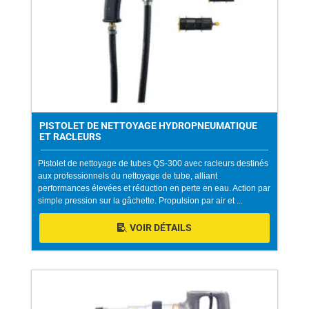
PISTOLET DE NETTOYAGE HYDROPNEUMATIQUE
ET RACLEURS
Pistolet de nettoyage de tubes QS-300 avec racleurs destinés
aux professionnels du nettoyage de tube, alliant
performances élevées et réduction en perte en eau. Action par
simple pression sur la gâchette. Propulsion par air et ...
VOIR DÉTAILS
