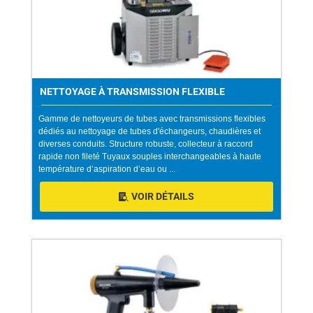
NETTOYAGE À TRANSMISSION FLEXIBLE
Gamme de nettoyeurs de tubes avec transmissions flexibles
dédiés au nettoyage de tubes d'échangeurs, chaudières et
diverses conduits. Structure robuste, collecteur à raccord
rapide non fileté Tuyaux souples interchangeables à haute
température d’aspiration d’eau ou ...
VOIR DÉTAILS
